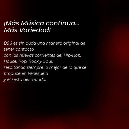
¡Más Música continua...
Más Variedad!
B96 es sin duda una manera original de
tener contacto
con las nuevas corrientes del Hip-Hop,
House, Pop, Rock y Soul,
resaltando siempre lo mejor de lo que se
produce en Venezuela
y el resto del mundo.