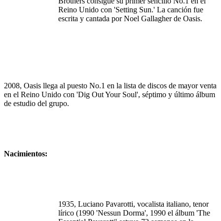
Brothers
consigue
su
primer
sencillo
No.1 en el
Reino
Unido
con 'Setting Sun.' La
canción
fue
escrita
y
cantada
por
Noel Gallagher de Oasis.
2008, Oasis
llega
al
puesto
No.1 en la
lista
de discos de mayor
venta
en el
Reino
Unido
con 'Dig Out Your Soul',
séptimo
y
último
álbum
de
estudio
del
grupo
.
Nacimientos
:
1935,
Luciano
Pavarotti,
vocalista
italiano
, tenor
lírico
(1990 '
Nessun
Dorma
', 1990 el
álbum
'The