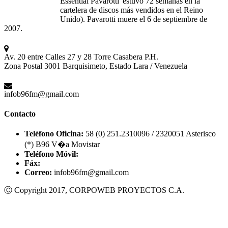
Essential Pavarotti'
estuvo
72
semanas
en la
cartelera
de discos
más
vendidos
en el
Reino
Unido
). Pavarotti
muere
el 6 de
septiembre
de
2007.
Av. 20 entre Calles 27 y 28 Torre Casabera P.H.
Zona Postal 3001 Barquisimeto, Estado Lara / Venezuela
infob96fm@gmail.com
Contacto
Teléfono Oficina:
58 (0) 251.2310096 / 2320051 Asterisco
(*) B96 V�a Movistar
Teléfono Móvil:
Fáx:
Correo:
infob96fm@gmail.com
Ⓒ Copyright 2017, CORPOWEB PROYECTOS C.A.