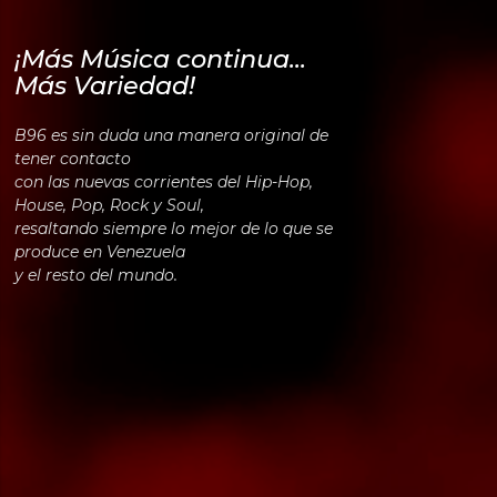
¡Más Música continua...
Más Variedad!
B96 es sin duda una manera original de
tener contacto
con las nuevas corrientes del Hip-Hop,
House, Pop, Rock y Soul,
resaltando siempre lo mejor de lo que se
produce en Venezuela
y el resto del mundo.