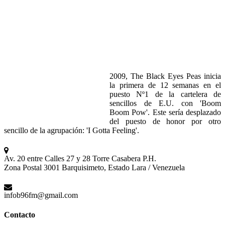
2009, The Black Eyes Peas
inicia
la
primera
de 12
semanas
en el
puesto
Nº1 de la
cartelera
de
sencillos
de E.U. con 'Boom
Boom Pow'.
Este
sería
desplazado
del
puesto
de honor
por
otro
sencillo
de la
agrupación
: 'I
Gotta
Feeling'.
Av. 20 entre Calles 27 y 28 Torre Casabera P.H.
Zona Postal 3001 Barquisimeto, Estado Lara / Venezuela
infob96fm@gmail.com
Contacto