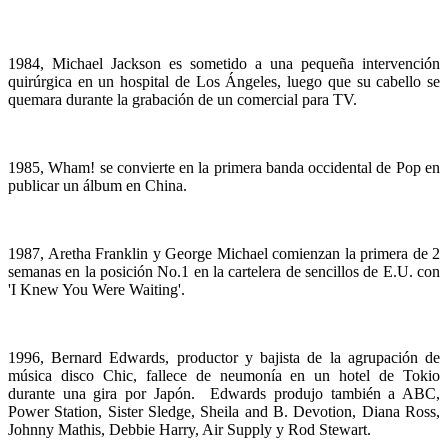
1984, Michael Jackson
es
sometido
a
una
pequeña
intervención
quirúrgica
en un hospital de Los
Ángeles
,
luego
que
su
cabello
se
quemara
durante
la
grabación
de un
comercial
para
TV.
1985, Wham! se
convierte
en la
primera
banda
occidental de Pop en
publicar
un
álbum
en China.
1987,
Aretha
Franklin y George Michael
comienzan
la
primera
de 2
semanas
en la
posición
No.1 en la
cartelera
de
sencillos
de E.U. con
'I Knew You Were Waiting'.
1996, Bernard Edwards,
productor
y
bajista
de la
agrupación
de
música
disco Chic,
fallece
de
neumonía
en un hotel de
Tokio
durante
una
gira
por
Japón
. Edwards
produjo
también
a ABC,
Power Station, Sister Sledge, Sheila and B. Devotion, Diana Ross,
Johnny Mathis, Debbie Harry, Air Supply y Rod Stewart.