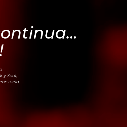
ontinua...
!
o
k y Soul,
Venezuela