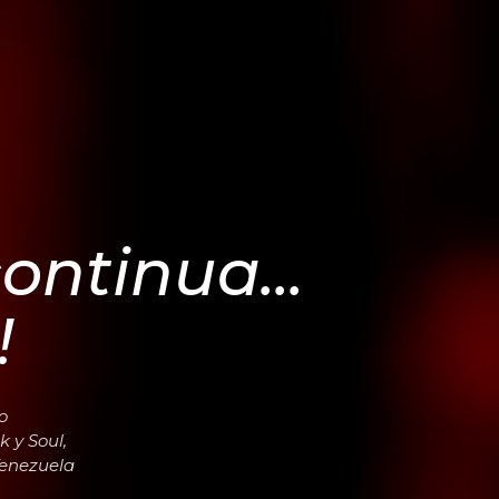
ontinua...
!
o
k y Soul,
Venezuela