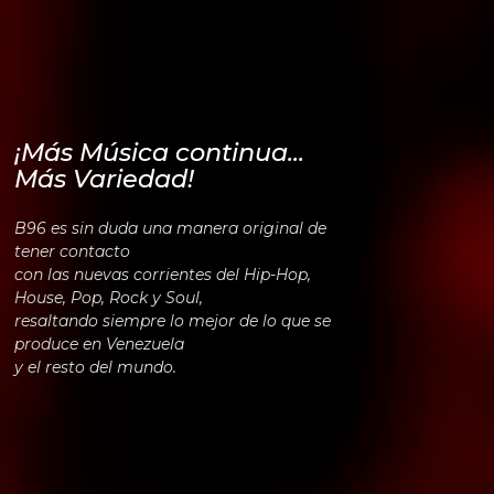
¡Más Música continua...
Más Variedad!
B96 es sin duda una manera original de
tener contacto
con las nuevas corrientes del Hip-Hop,
House, Pop, Rock y Soul,
resaltando siempre lo mejor de lo que se
produce en Venezuela
y el resto del mundo.