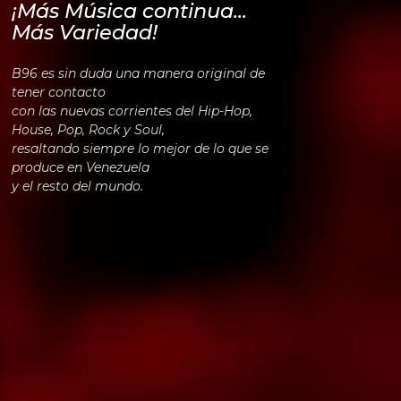
¡Más Música continua...
Más Variedad!
B96 es sin duda una manera original de
tener contacto
con las nuevas corrientes del Hip-Hop,
House, Pop, Rock y Soul,
resaltando siempre lo mejor de lo que se
produce en Venezuela
y el resto del mundo.